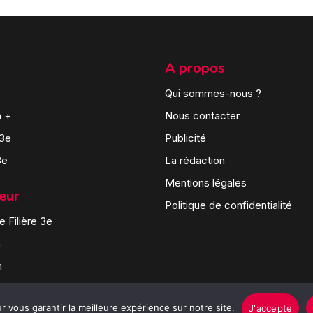
A propos
Qui sommes-nous ?
n +
Nous contacter
 3e
Publicité
3e
La rédaction
Mentions légales
teur
Politique de confidentialité
 Filière 3e
n
n
 vous garantir la meilleure expérience sur notre site.
J'accepte