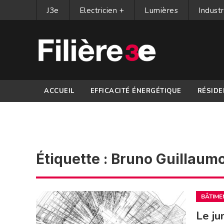
J3e
Electricien +
Lumières
Industr
ACCUEIL
EFFICACITÉ ÉNERGÉTIQUE
RÉSIDE
PARTENAIRES
Étiquette :
Bruno Guillaum
BÂTIME
Le ju