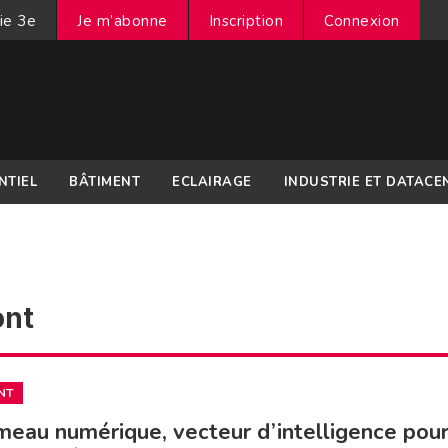
ie 3e
Je m’abonne
Inscription
Connexion
NTIEL
BÂTIMENT
ECLAIRAGE
INDUSTRIE ET DATACE
ont
NT
meau numérique, vecteur d’intelligence pour