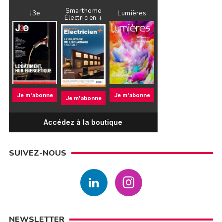
Smarthome
J3e
Lumières
Électricien +
Je m'abonne
Je m'abonne
Je m'abonne
Accédez à la boutique
SUIVEZ-NOUS
NEWSLETTER