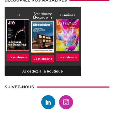
DÉCOUVREZ NOS MAGAZINES
Smarthome
J3e
Lumières
Électricien +
Je m'abonne
Je m'abonne
Je m'abonne
Accédez à la boutique
SUIVEZ-NOUS