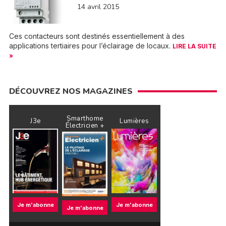
14 avril 2015
Ces contacteurs sont destinés essentiellement à des
applications tertiaires pour l’éclairage de locaux.
LIRE LA SUITE
»
DÉCOUVREZ NOS MAGAZINES
Smarthome
J3e
Lumières
Électricien +
Je m'abonne
Je m'abonne
Je m'abonne