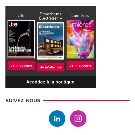
Smarthome
J3e
Lumières
Électricien +
Je m'abonne
Je m'abonne
Je m'abonne
Accédez à la boutique
SUIVEZ-NOUS