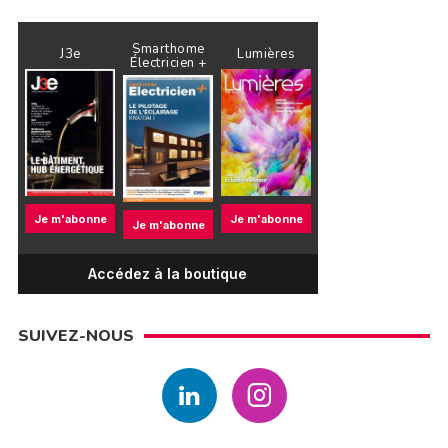
Smarthome
J3e
Lumières
Électricien +
Je m'abonne
Je m'abonne
Je m'abonne
Accédez à la boutique
SUIVEZ-NOUS