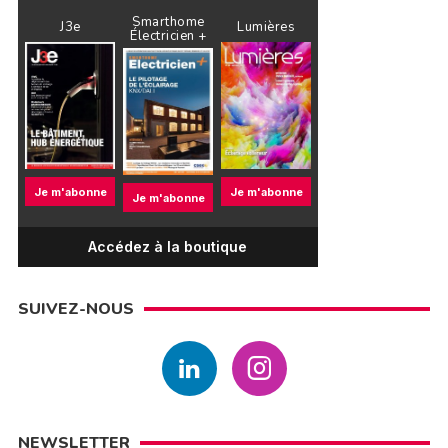
Smarthome
J3e
Lumières
Électricien +
Je m'abonne
Je m'abonne
Je m'abonne
Accédez à la boutique
SUIVEZ-NOUS
NEWSLETTER