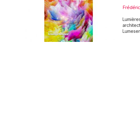
Frédéri
Lumières
architec
Lumesens