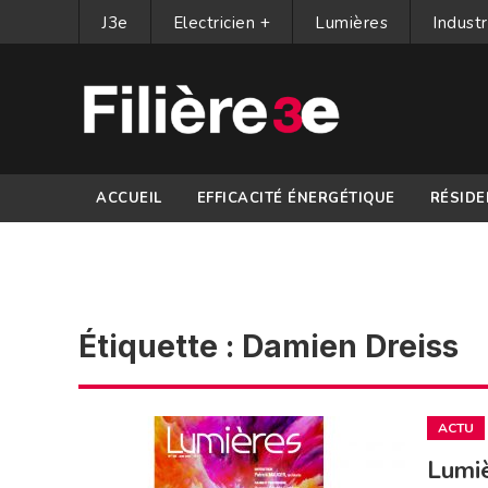
J3e
Electricien +
Lumières
Industr
ACCUEIL
EFFICACITÉ ÉNERGÉTIQUE
RÉSIDE
PARTENAIRES
Étiquette :
Damien Dreiss
ACTU
Lumiè