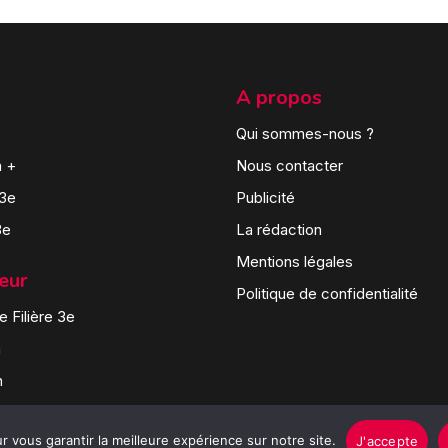
A propos
Qui sommes-nous ?
n +
Nous contacter
 3e
Publicité
3e
La rédaction
Mentions légales
teur
Politique de confidentialité
 Filière 3e
n
n
 vous garantir la meilleure expérience sur notre site.
J'accepte