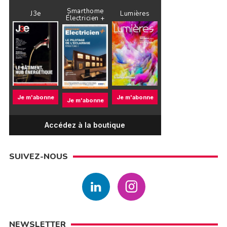
Smarthome
J3e
Lumières
Électricien +
Je m'abonne
Je m'abonne
Je m'abonne
Accédez à la boutique
SUIVEZ-NOUS
NEWSLETTER