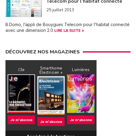
Telecom pour l’habitat connecté
25 juillet 2013
B.Domo, l’appli de Bouygues Telecom pour l’habitat connecté
avec une dimension 2.0
LIRE LA SUITE »
DÉCOUVREZ NOS MAGAZINES
Smarthome
J3e
Lumières
Électricien +
Je m'abonne
Je m'abonne
Je m'abonne