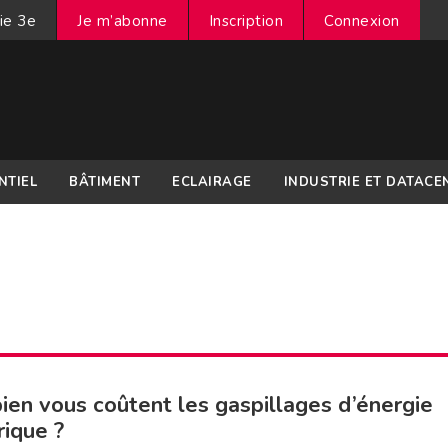
ie 3e
Je m’abonne
Inscription
Connexion
NTIEL
BÂTIMENT
ECLAIRAGE
INDUSTRIE ET DATACE
en vous coûtent les gaspillages d’énergie
rique ?