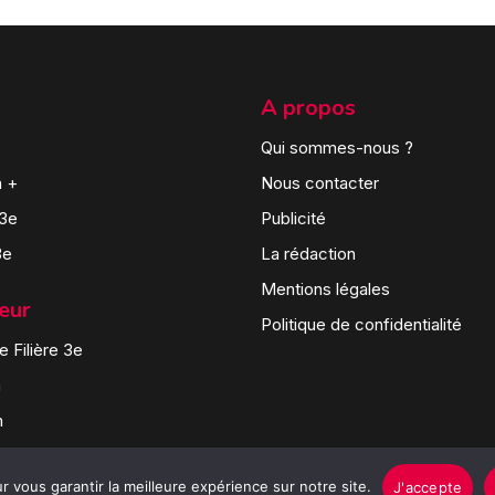
A propos
Qui sommes-nous ?
n +
Nous contacter
 3e
Publicité
3e
La rédaction
Mentions légales
teur
Politique de confidentialité
 Filière 3e
n
n
 vous garantir la meilleure expérience sur notre site.
J'accepte