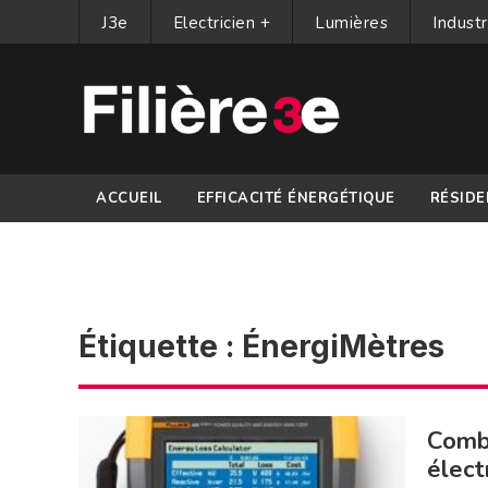
J3e
Electricien +
Lumières
Industr
ACCUEIL
EFFICACITÉ ÉNERGÉTIQUE
RÉSIDE
PARTENAIRES
Étiquette :
ÉnergiMètres
Combi
élect