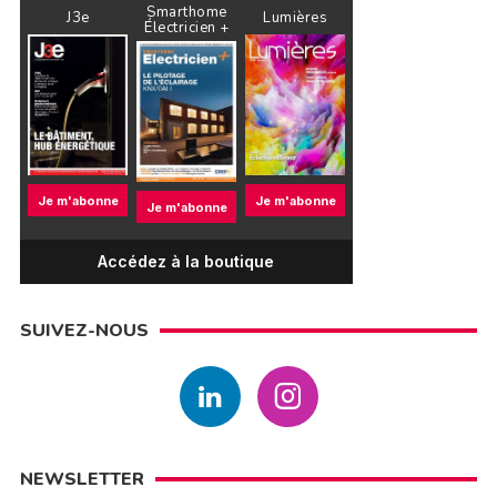
Smarthome
J3e
Lumières
Électricien +
Je m'abonne
Je m'abonne
Je m'abonne
Accédez à la boutique
SUIVEZ-NOUS
NEWSLETTER