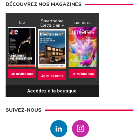
DÉCOUVREZ NOS MAGAZINES
Smarthome
J3e
Lumières
Électricien +
Je m'abonne
Je m'abonne
Je m'abonne
Accédez à la boutique
SUIVEZ-NOUS