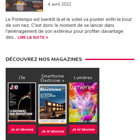
4 avril 2022
Le Printemps est bientôt là et le soleil va pointer enfin le bout
de son nez. C’est donc le moment de se lancer dans
l’aménagement de son extérieur pour profiter davantage
des...
LIRE LA SUITE »
DÉCOUVREZ NOS MAGAZINES
Smarthome
J3e
Lumières
Électricien +
Je m'abonne
Je m'abonne
Je m'abonne