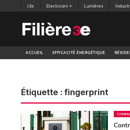
J3e
Electricien +
Lumières
Industr
ACCUEIL
EFFICACITÉ ÉNERGÉTIQUE
RÉSIDE
PARTENAIRES
Étiquette :
fingerprint
COMMUN
Contr