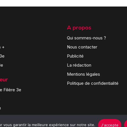
A propos
Qui sommes-nous ?
n +
Nous contacter
 3e
Publicité
3e
La rédaction
Mentions légales
teur
Politique de confidentialité
 Filière 3e
n
n
 vous garantir la meilleure expérience sur notre site.
J'accepte