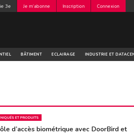
ie 3e
Je m’abonne
Inscription
Connexion
NTIEL
BÂTIMENT
ECLAIRAGE
INDUSTRIE ET DATACE
IQUÉS ET PRODUITS
ôle d’accès biométrique avec DoorBird et