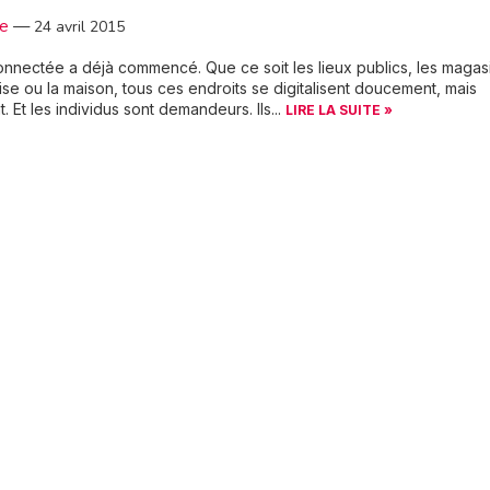
3e
—
24 avril 2015
onnectée a déjà commencé. Que ce soit les lieux publics, les magas
rise ou la maison, tous ces endroits se digitalisent doucement, mais
. Et les individus sont demandeurs. Ils...
LIRE LA SUITE »