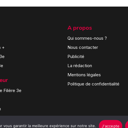
A propos
Qui sommes-nous ?
n +
Nous contacter
 3e
Publicité
3e
La rédaction
Mentions légales
teur
Politique de confidentialité
 Filière 3e
n
n
 vous garantir la meilleure expérience sur notre site.
J'accepte