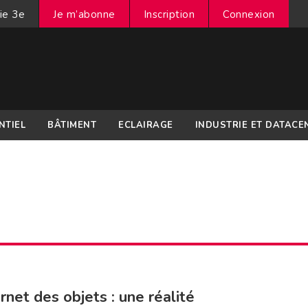
ie 3e
Je m’abonne
Inscription
Connexion
NTIEL
BÂTIMENT
ECLAIRAGE
INDUSTRIE ET DATACE
ernet des objets : une réalité