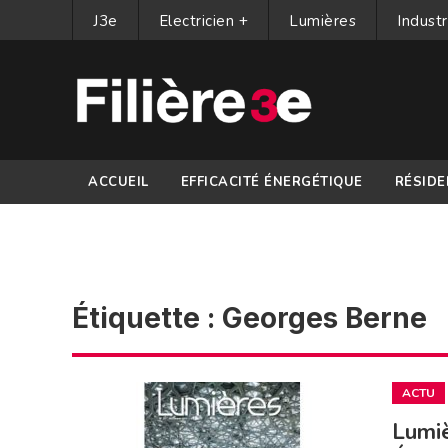
J3e
Electricien +
Lumières
Industr
ACCUEIL
EFFICACITÉ ÉNERGÉTIQUE
RÉSIDE
PARTENAIRES
Étiquette :
Georges Berne
ACTU
Lumiè