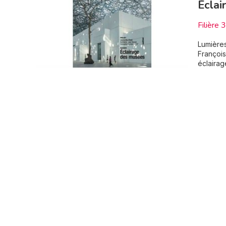
Éclai
Filière 
Lumières
François
éclairag