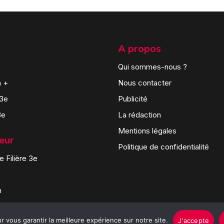
A propos
Qui sommes-nous ?
n +
Nous contacter
 3e
Publicité
3e
La rédaction
Mentions légales
teur
Politique de confidentialité
 Filière 3e
n
n
 vous garantir la meilleure expérience sur notre site.
J'accepte