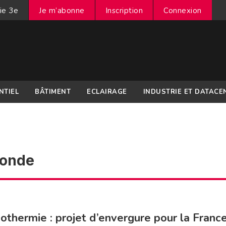
ie 3e
Je m’abonne
Inscription
Connexion
NTIEL
BÂTIMENT
ECLAIRAGE
INDUSTRIE ET DATACE
fonde
othermie : projet d’envergure pour la Franc