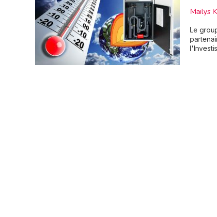
Mailys 
Le group
partenai
l'Invest