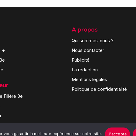
A propos
Qui sommes-nous ?
n +
Nous contacter
 3e
Publicité
3e
La rédaction
Mentions légales
teur
Politique de confidentialité
 Filière 3e
n
n
 vous garantir la meilleure expérience sur notre site.
J'accepte