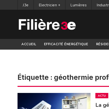
J3e
Electricien +
Lumières
Industr
ACCUEIL
EFFICACITÉ ÉNERGÉTIQUE
RÉSIDE
PARTENAIRES
Étiquette :
géothermie pro
ACTU
La gé