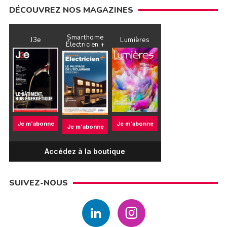
DÉCOUVREZ NOS MAGAZINES
Smarthome
J3e
Lumières
Électricien +
Je m'abonne
Je m'abonne
Je m'abonne
Accédez à la boutique
SUIVEZ-NOUS