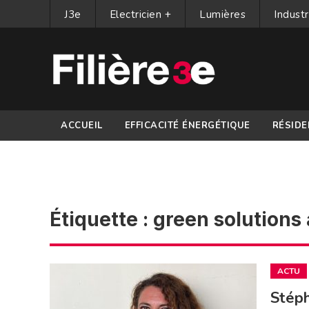
J3e
Electricien +
Lumières
Industr
ACCUEIL
EFFICACITÉ ÉNERGÉTIQUE
RÉSIDE
PARTENAIRES
Étiquette :
green solutions
ACTU
Stéph