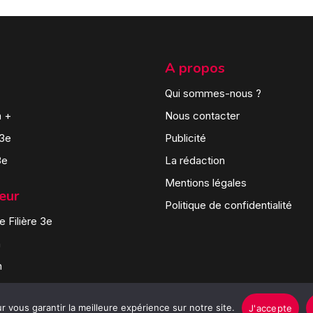
A propos
Qui sommes-nous ?
n +
Nous contacter
 3e
Publicité
3e
La rédaction
Mentions légales
teur
Politique de confidentialité
 Filière 3e
n
n
 vous garantir la meilleure expérience sur notre site.
J'accepte