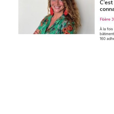
C’est
conna
Filière 
À la foi
bâtiment
160 adhé