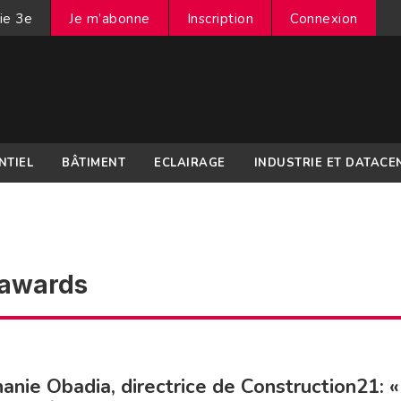
ie 3e
Je m’abonne
Inscription
Connexion
NTIEL
BÂTIMENT
ECLAIRAGE
INDUSTRIE ET DATACE
 awards
anie Obadia, directrice de Construction21: 