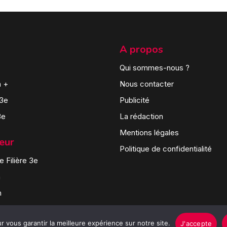
A propos
Qui sommes-nous ?
n +
Nous contacter
 3e
Publicité
3e
La rédaction
Mentions légales
teur
Politique de confidentialité
 Filière 3e
n
n
 vous garantir la meilleure expérience sur notre site.
J'accepte