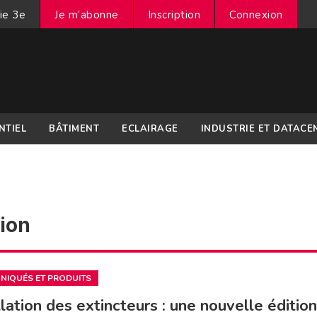
ie 3e
Je m’abonne
Inscription
Connexion
NTIEL
BÂTIMENT
ECLAIRAGE
INDUSTRIE ET DATACE
tion
IQUÉS ET PRODUITS
llation des extincteurs : une nouvelle éditio