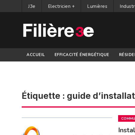
J3e
Electricien +
Lumières
Industr
ACCUEIL
EFFICACITÉ ÉNERGÉTIQUE
RÉSIDE
PARTENAIRES
Étiquette :
guide d’installa
COMMUN
Insta