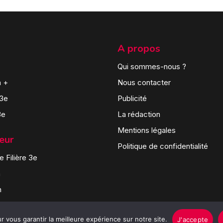
A propos
Qui sommes-nous ?
n +
Nous contacter
 3e
Publicité
3e
La rédaction
Mentions légales
teur
Politique de confidentialité
 Filière 3e
n
n
 vous garantir la meilleure expérience sur notre site.
J'accepte