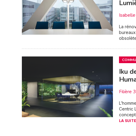
Lumi
Isabel
La rénov
bureaux,
obsolète
COMMUN
Iku d
Human
Filière 
L’homme 
Centric 
concept
LA SUITE