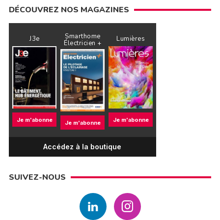
DÉCOUVREZ NOS MAGAZINES
Smarthome
J3e
Lumières
Électricien +
Je m'abonne
Je m'abonne
Je m'abonne
Accédez à la boutique
SUIVEZ-NOUS