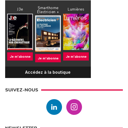
Smarthome
J3e
Lumières
Électricien +
Je m'abonne
Je m'abonne
Je m'abonne
Accédez à la boutique
SUIVEZ-NOUS