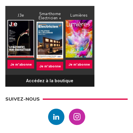
Smarthome
J3e
Lumières
Électricien +
Je m'abonne
Je m'abonne
Je m'abonne
Accédez à la boutique
SUIVEZ-NOUS