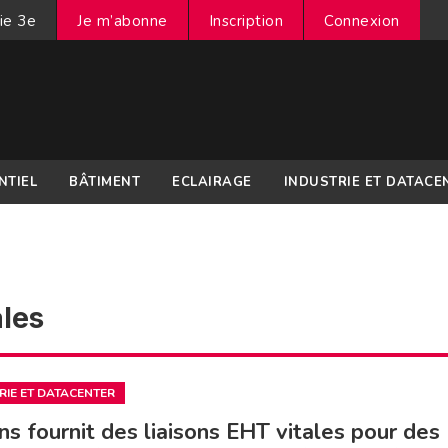
ie 3e
Je m’abonne
Inscription
Connexion
NTIEL
BÂTIMENT
ECLAIRAGE
INDUSTRIE ET DATACE
ales
RIE ET DATACENTER
s fournit des liaisons EHT vitales pour des