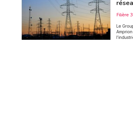
résea
Filière 
Le Group
Amprion 
l’industr