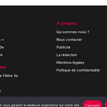
A propos
Qui sommes-nous ?
n +
Nous contacter
 3e
Publicité
3e
La rédaction
Mentions légales
teur
Politique de confidentialité
 Filière 3e
n
n
 vous garantir la meilleure expérience sur notre site.
J'accepte