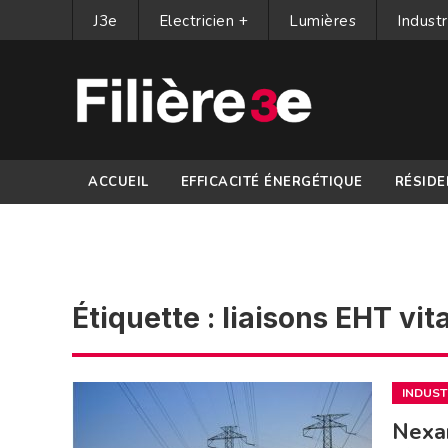
J3e
Electricien +
Lumières
Industr
ACCUEIL
EFFICACITÉ ÉNERGÉTIQUE
RÉSIDE
PARTENAIRES
Étiquette :
liaisons EHT vit
INDUST
Nexan