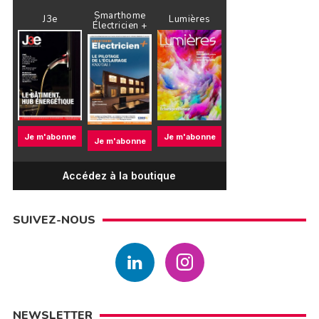
Smarthome
J3e
Lumières
Électricien +
Je m'abonne
Je m'abonne
Je m'abonne
Accédez à la boutique
SUIVEZ-NOUS
NEWSLETTER