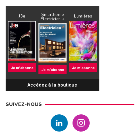
Smarthome
J3e
Lumières
Électricien +
Je m'abonne
Je m'abonne
Je m'abonne
Accédez à la boutique
SUIVEZ-NOUS