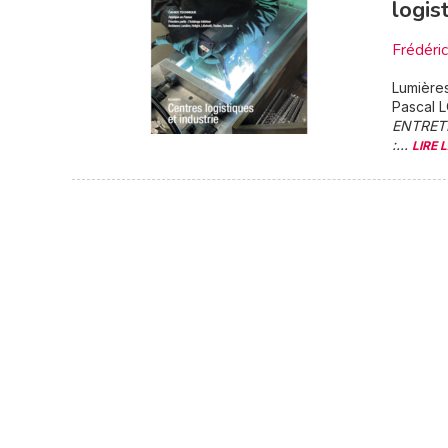
logis
Frédéri
Lumière
Pascal L
ENTRET
:...
LIRE 