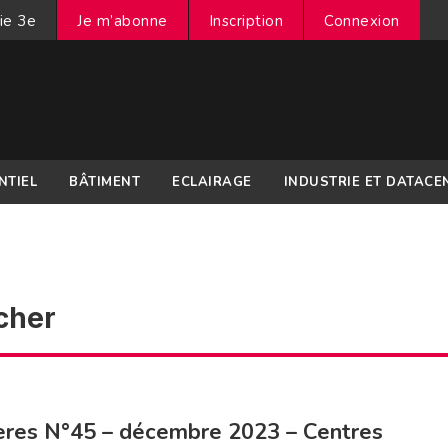
ie 3e
Je m’abonne
Inscription
Connexion
NTIEL
BÂTIMENT
ECLAIRAGE
INDUSTRIE ET DATACE
cher
ères N°45 – décembre 2023 – Centres