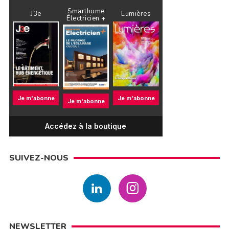
Smarthome
J3e
Lumières
Électricien +
Je m'abonne
Je m'abonne
Je m'abonne
Accédez à la boutique
SUIVEZ-NOUS
NEWSLETTER