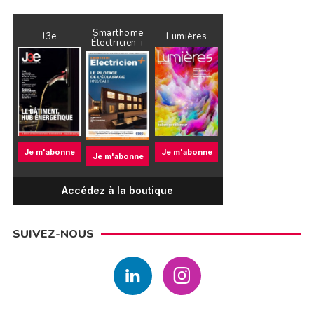
Smarthome
J3e
Lumières
Électricien +
Je m'abonne
Je m'abonne
Je m'abonne
Accédez à la boutique
SUIVEZ-NOUS