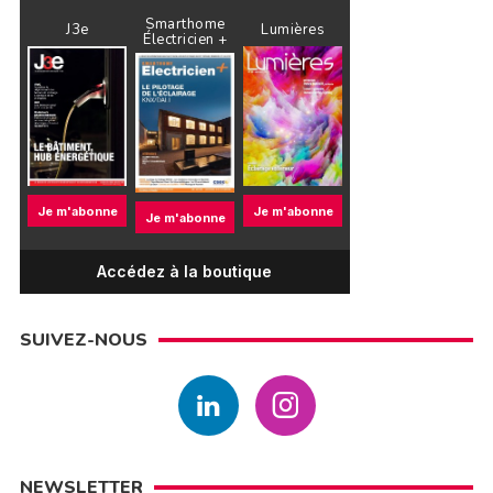
Smarthome
J3e
Lumières
Électricien +
Je m'abonne
Je m'abonne
Je m'abonne
Accédez à la boutique
SUIVEZ-NOUS
NEWSLETTER