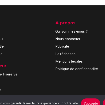
A propos
Qui sommes-nous ?
n +
Nous contacter
 3e
Publicité
3e
La rédaction
Mentions légales
teur
Politique de confidentialité
 Filière 3e
n
n
 vous garantir la meilleure expérience sur notre site.
J'accepte