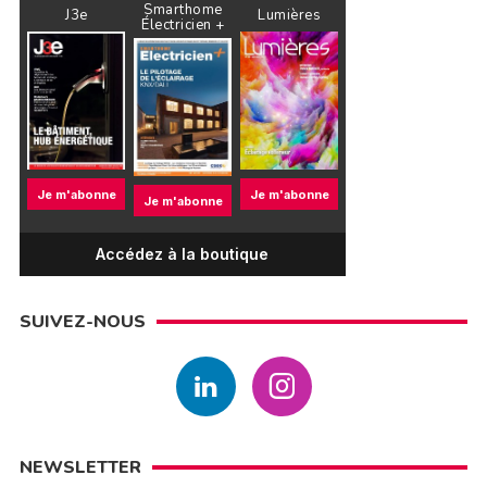
Smarthome
J3e
Lumières
Électricien +
Je m'abonne
Je m'abonne
Je m'abonne
Accédez à la boutique
SUIVEZ-NOUS
NEWSLETTER