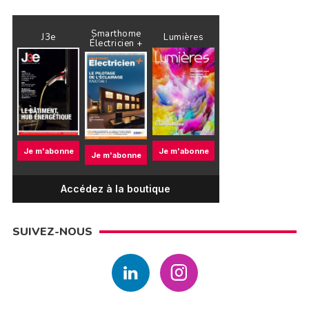
Smarthome
J3e
Lumières
Électricien +
Je m'abonne
Je m'abonne
Je m'abonne
Accédez à la boutique
SUIVEZ-NOUS