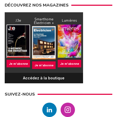
DÉCOUVREZ NOS MAGAZINES
Smarthome
J3e
Lumières
Électricien +
Je m'abonne
Je m'abonne
Je m'abonne
Accédez à la boutique
SUIVEZ-NOUS