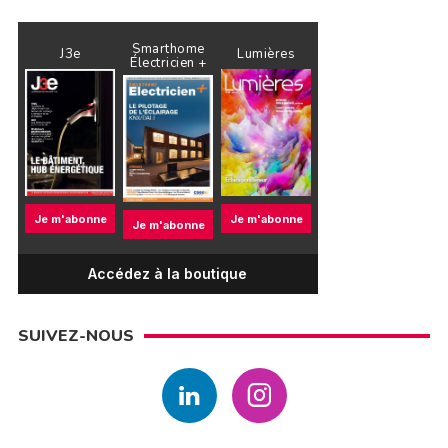
Smarthome
J3e
Lumières
Électricien +
Je m'abonne
Je m'abonne
Je m'abonne
Accédez à la boutique
SUIVEZ-NOUS