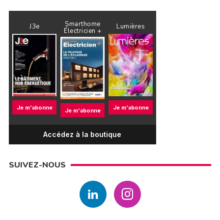
Smarthome
J3e
Lumières
Électricien +
Je m'abonne
Je m'abonne
Je m'abonne
Accédez à la boutique
SUIVEZ-NOUS