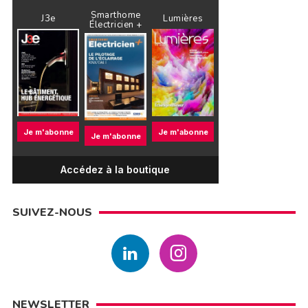
Smarthome
J3e
Lumières
Électricien +
Je m'abonne
Je m'abonne
Je m'abonne
Accédez à la boutique
SUIVEZ-NOUS
NEWSLETTER