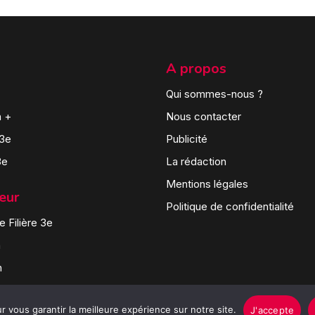
A propos
Qui sommes-nous ?
n +
Nous contacter
 3e
Publicité
3e
La rédaction
Mentions légales
teur
Politique de confidentialité
 Filière 3e
n
n
 vous garantir la meilleure expérience sur notre site.
J'accepte