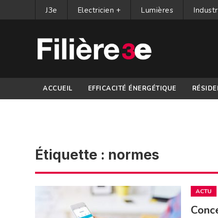
J3e
Electricien +
Lumières
Industr
ACCUEIL
EFFICACITÉ ÉNERGÉTIQUE
RÉSIDE
PARTENAIRES
Étiquette :
normes
ACTU
Conce