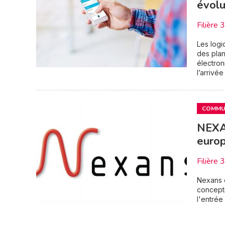
évolu
Filière 
Les logi
des plan
électron
l’arrivée
COMMUN
NEXA
europ
Filière 
Nexans o
concepti
l'entrée