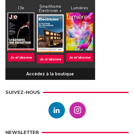
Smarthome
J3e
Lumières
Électricien +
Je m'abonne
Je m'abonne
Je m'abonne
Accédez à la boutique
SUIVEZ-NOUS
NEWSLETTER