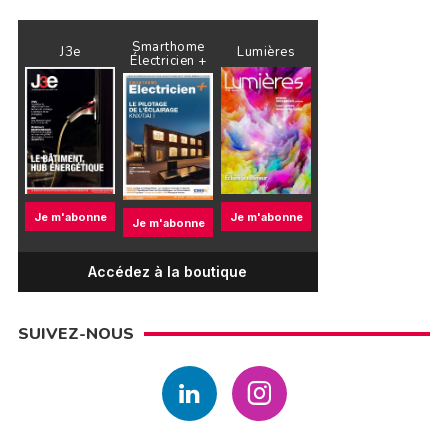
Smarthome
J3e
Lumières
Électricien +
Je m'abonne
Je m'abonne
Je m'abonne
Accédez à la boutique
SUIVEZ-NOUS