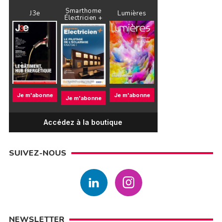
Smarthome
J3e
Lumières
Électricien +
Je m'abonne
Je m'abonne
Je m'abonne
Accédez à la boutique
SUIVEZ-NOUS
NEWSLETTER