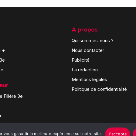
A propos
Qui sommes-nous ?
n +
Nous contacter
 3e
Publicité
3e
La rédaction
Mentions légales
teur
Politique de confidentialité
 Filière 3e
n
n
 vous garantir la meilleure expérience sur notre site.
J'accepte