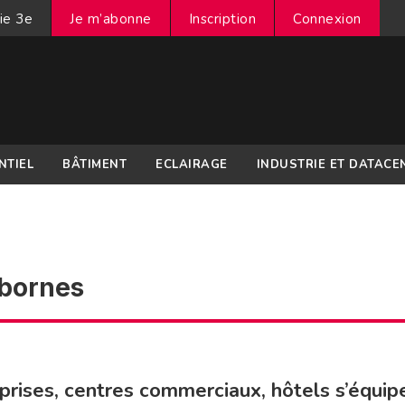
ie 3e
Je m’abonne
Inscription
Connexion
NTIEL
BÂTIMENT
ECLAIRAGE
INDUSTRIE ET DATACE
 bornes
prises, centres commerciaux, hôtels s’équip