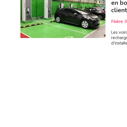
en bo
clien
Filière 
Les voir
recharg
d’instal