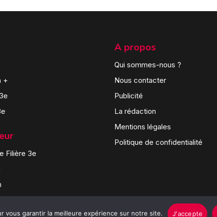
A propos
Qui sommes-nous ?
n +
Nous contacter
 3e
Publicité
3e
La rédaction
Mentions légales
teur
Politique de confidentialité
 Filière 3e
n
n
 vous garantir la meilleure expérience sur notre site.
J'accepte