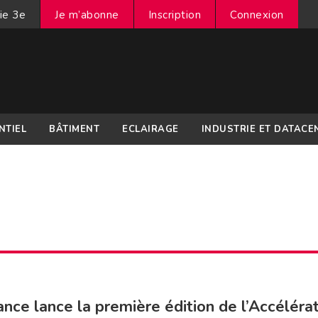
ie 3e
Je m’abonne
Inscription
Connexion
NTIEL
BÂTIMENT
ECLAIRAGE
INDUSTRIE ET DATACE
ance lance la première édition de l’Accéléra