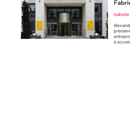
Fabri
Isabel
Alexandr
première
entrepri
à accomp