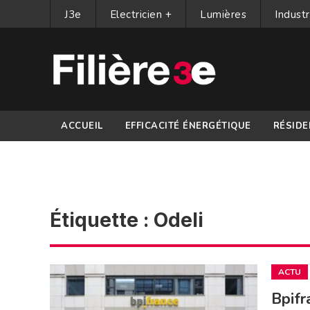
J3e
Electricien +
Lumières
Industr
ACCUEIL
EFFICACITÉ ÉNERGÉTIQUE
RÉSIDE
PARTENAIRES
Étiquette :
Odeli
ACTU
Bpifr