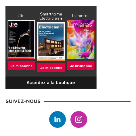
Smarthome
J3e
Lumières
Électricien +
Je m'abonne
Je m'abonne
Je m'abonne
Accédez à la boutique
SUIVEZ-NOUS