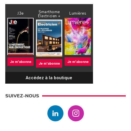
Smarthome
J3e
Lumières
Électricien +
Je m'abonne
Je m'abonne
Je m'abonne
Accédez à la boutique
SUIVEZ-NOUS