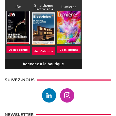
Smarthome
J3e
Lumières
Électricien +
Je m'abonne
Je m'abonne
Je m'abonne
Accédez à la boutique
SUIVEZ-NOUS
NEWSLETTER