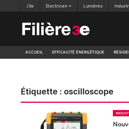
J3e
Electricien +
Lumières
Industr
ACCUEIL
EFFICACITÉ ÉNERGÉTIQUE
RÉSIDE
PARTENAIRES
Étiquette :
oscilloscope
INDUST
Nouve