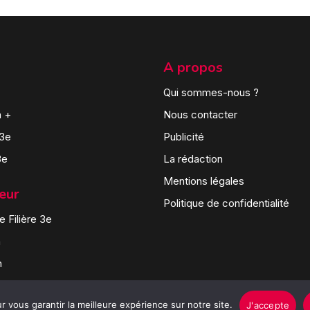
A propos
Qui sommes-nous ?
n +
Nous contacter
 3e
Publicité
3e
La rédaction
Mentions légales
teur
Politique de confidentialité
 Filière 3e
n
n
 vous garantir la meilleure expérience sur notre site.
J'accepte