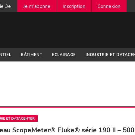
ie 3e
Je m’abonne
Inscription
Connexion
NTIEL
BÂTIMENT
ECLAIRAGE
INDUSTRIE ET DATACE
RIE ET DATACENTER
au ScopeMeter® Fluke® série 190 II – 500