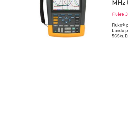
MHz l
Filière 
Fluke® p
bande pa
5GS/s. E