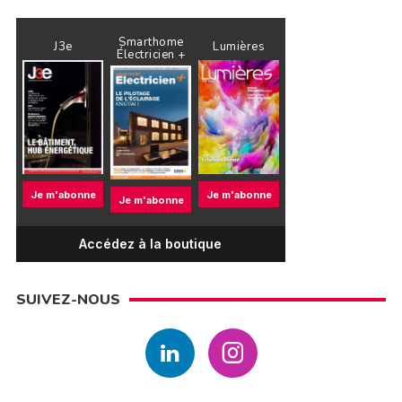
Smarthome
J3e
Lumières
Électricien +
Je m'abonne
Je m'abonne
Je m'abonne
Accédez à la boutique
SUIVEZ-NOUS